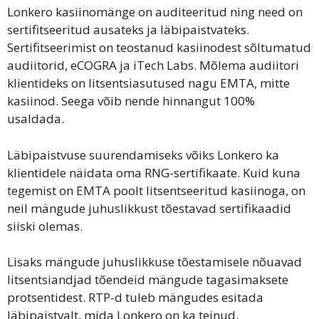
Lonkero kasiinomänge on auditeeritud ning need on
sertifitseeritud ausateks ja läbipaistvateks.
Sertifitseerimist on teostanud kasiinodest sõltumatud
audiitorid, eCOGRA ja iTech Labs. Mõlema audiitori
klientideks on litsentsiasutused nagu EMTA, mitte
kasiinod. Seega võib nende hinnangut 100%
usaldada.
Läbipaistvuse suurendamiseks võiks Lonkero ka
klientidele näidata oma RNG-sertifikaate. Kuid kuna
tegemist on EMTA poolt litsentseeritud kasiinoga, on
neil mängude juhuslikkust tõestavad sertifikaadid
siiski olemas.
Lisaks mängude juhuslikkuse tõestamisele nõuavad
litsentsiandjad tõendeid mängude tagasimaksete
protsentidest. RTP-d tuleb mängudes esitada
läbipaistvalt, mida Lonkero on ka teinud.