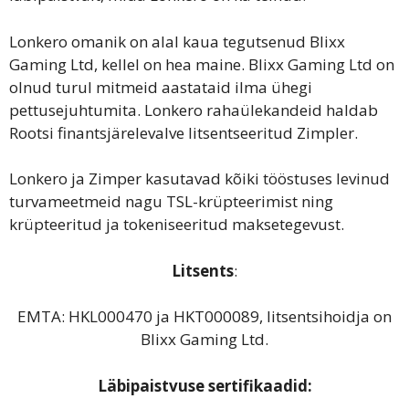
Lonkero omanik on alal kaua tegutsenud Blixx
Gaming Ltd, kellel on hea maine. Blixx Gaming Ltd on
olnud turul mitmeid aastataid ilma ühegi
pettusejuhtumita. Lonkero rahaülekandeid haldab
Rootsi finantsjärelevalve litsentseeritud Zimpler.
Lonkero ja Zimper kasutavad kõiki tööstuses levinud
turvameetmeid nagu TSL-krüpteerimist ning
krüpteeritud ja tokeniseeritud maksetegevust.
Litsents
:
EMTA: HKL000470 ja HKT000089, litsentsihoidja on
Blixx Gaming Ltd.
Läbipaistvuse sertifikaadid: