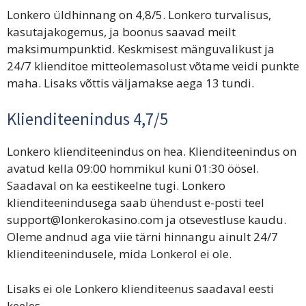
Lonkero üldhinnang on 4,8/5. Lonkero turvalisus,
kasutajakogemus, ja boonus saavad meilt
maksimumpunktid. Keskmisest mänguvalikust ja
24/7 klienditoe mitteolemasolust võtame veidi punkte
maha. Lisaks võttis väljamakse aega 13 tundi.
Klienditeenindus 4,7/5
Lonkero klienditeenindus on hea. Klienditeenindus on
avatud kella 09:00 hommikul kuni 01:30 öösel.
Saadaval on ka eestikeelne tugi. Lonkero
klienditeenindusega saab ühendust e-posti teel
support@lonkerokasino.com ja otsevestluse kaudu.
Oleme andnud aga viie tärni hinnangu ainult 24/7
klienditeenindusele, mida Lonkerol ei ole.
Lisaks ei ole Lonkero klienditeenus saadaval eesti
keeles.