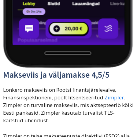
Makseviis ja väljamakse 4,5/5
Lonkero makseviis on Rootsi finantsjärelevalve,
Finansinspektioneni, poolt litsentseeritud
Zimpler
.
Zimpler on turvaline makseviis, mis aktsepteerib kõiki
Eesti pankasid. Zimpler kasutab turvalist TLS-
kaitstud ühendust.
Zimpler on teise makseteenuste direktiivi (PSD2) alla