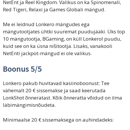
NetEnt ja Reel Kingdom. Valikus on ka Spinomenali,
Red Tigeri, Relaxi ja Games Globali mängud.
Me ei leidnud Lonkero mängudes ega
mängutootjates ühtki suuremat puudujääki. Üks top
10 mängutootja, BGaming, on küll Lonkerol puudu,
kuid see on ka üsna nišitootja. Lisaks, vanakooli
NetEnti jackpot-mängud ei ole valikus.
Boonus 5/5
Lonkero pakub huvitavad kasiinoboonust: Tee
vähemalt 20 € sissemakse ja saad keerutada
LonkShot õnneratast. Kõik õnneratta võidud on ilma
läbimängimisnõudeta.
Minimaalse 20 € sissemaksega on auhindadeks: