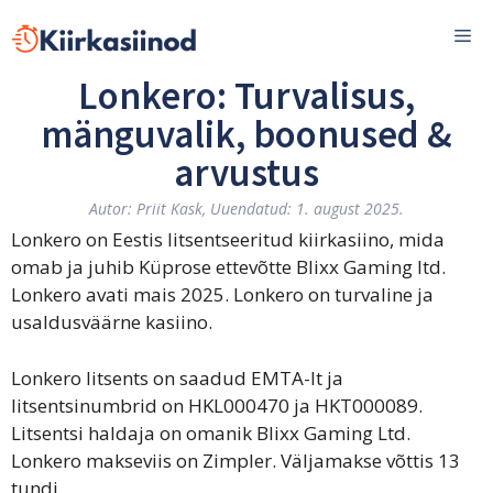
Skip
Me
to
content
Lonkero: Turvalisus,
mänguvalik, boonused &
arvustus
Autor:
Priit Kask
, Uuendatud: 1. august 2025.
Lonkero on Eestis litsentseeritud kiirkasiino, mida
omab ja juhib Küprose ettevõtte Blixx Gaming ltd.
Lonkero avati mais 2025. Lonkero on turvaline ja
usaldusväärne kasiino.
Lonkero litsents on saadud EMTA-lt ja
litsentsinumbrid on HKL000470 ja HKT000089.
Litsentsi haldaja on omanik Blixx Gaming Ltd.
Lonkero makseviis on Zimpler. Väljamakse võttis 13
tundi.