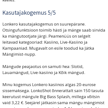
Kasutajakogemus 5/5
Lonkero kasutajakogemus on suurepärane.
Otsingufunktsioon toimib hästi ja mänge saab sirvida
ka mängutootjate järgi. Peamenüüs on selgelt
leitavad kategooriad: Kasiino, Live-Kasiino ja
Kampaaniad. Mugavalt on esile toodud ka Jätka
Mängimist-nupp.
Mängude peajaotus on samuti hea: Slotid,
Lauamängud, Live-kasiino ja Kõik mängud.
Minu kogemus Lonkero kasiinos algas 20-eurose
sissemaksega. LonkoShot õnnerattalt sain 150 tasuta
keerutust mängule Big Bass Splash, millega võitsin
vaid 3,22 €. Seejärel jätkasin sama mängu mängimist