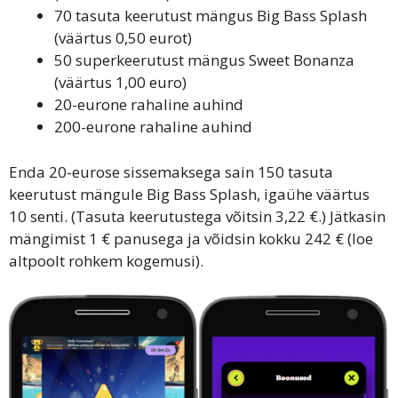
70 tasuta keerutust mängus Big Bass Splash
(väärtus 0,50 eurot)
50 superkeerutust mängus Sweet Bonanza
(väärtus 1,00 euro)
20-eurone rahaline auhind
200-eurone rahaline auhind
Enda 20-eurose sissemaksega sain 150 tasuta
keerutust mängule Big Bass Splash, igaühe väärtus
10 senti. (Tasuta keerutustega võitsin 3,22 €.) Jätkasin
mängimist 1 € panusega ja võidsin kokku 242 € (loe
altpoolt rohkem kogemusi).