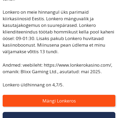
Lonkero on meie hinnangul üks parimaid
kiirkasiinosid Eestis. Lonkero mänguvalik ja
kasutajakogemus on suurepärased. Lonkero
klienditeenindus töötab hommikust kella pool kaheni
öösel: 09-01:30. Lisaks pakub Lonkero huvitavad
kasiinoboonust. Miinusena pean üdlema et minu
väljamakse võttis 13 tundi.
Andmed: veebileht: https://www.lonkerokasino.com/,
omanik: Blixx Gaming Ltd., asutatud: mai 2025.
Lonkero üldhinnang on 4,7/5.
Mängi Lonkeros