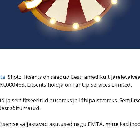
eta
. Shotzi litsents on saadud Eesti ametlikult järelevalv
L000463. Litsentsihoidja on Far Up Services Limited.
 ja sertifitseeritud ausateks ja läbipaistvateks. Sertifi
dest sõltumatud.
litsentse väljastavad asutused nagu EMTA, mitte kasiinod