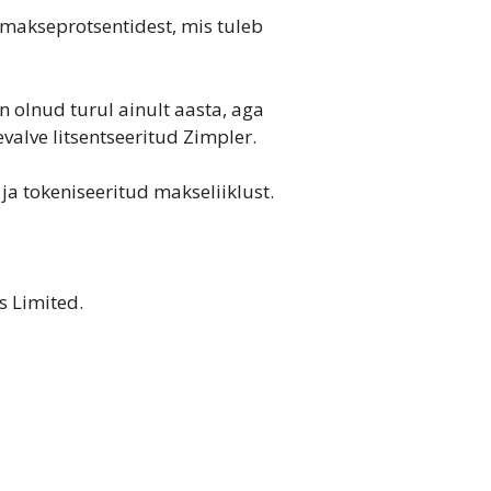
makseprotsentidest, mis tuleb
n olnud turul ainult aasta, aga
evalve litsentseeritud Zimpler.
ja tokeniseeritud makseliiklust.
s Limited.