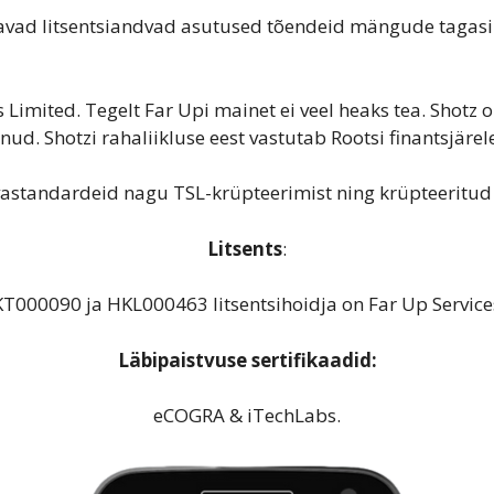
javad litsentsiandvad asutused tõendeid mängude tagasi
Limited. Tegelt Far Upi mainet ei veel heaks tea. Shotz o
lnud. Shotzi rahaliikluse eest vastutab Rootsi finantsjärel
vastandardeid nagu TSL-krüpteerimist ning krüpteeritud 
Litsents
:
000090 ja HKL000463 litsentsihoidja on Far Up Service
Läbipaistvuse sertifikaadid:
eCOGRA & iTechLabs.