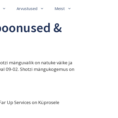
Arvustused
Meist
 boonused &
hotzi mänguvalik on natuke väike ja
aval 09-02. Shotzi mängukogemus on
Far Up Services on Küprosele