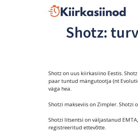
Skip
to
content
Shotz: tur
Shotz on uus kiirkasiino Eestis. Sho
paar tuntud mängutootja (nt Evolut
väga hea.
Shotzi makseviis on Zimpler. Shotzi o
Shotzi litsentsi on väljastanud EMT
registreeritud ettevõtte.