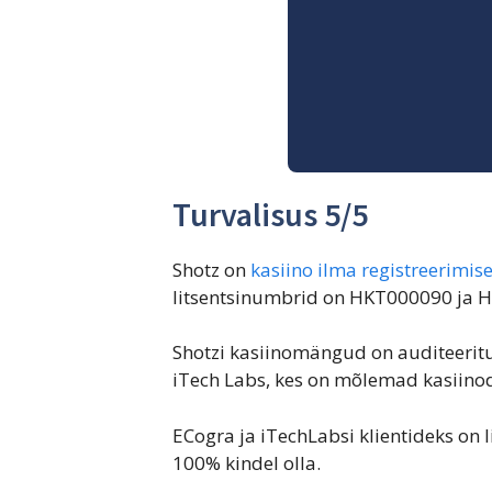
Turvalisus 5/5
Shotz on
kasiino ilma registreerimis
litsentsinumbrid on HKT000090 ja HK
Shotzi kasiinomängud on auditeeritud
iTech Labs, kes on mõlemad kasiino
ECogra ja iTechLabsi klientideks on 
100% kindel olla.