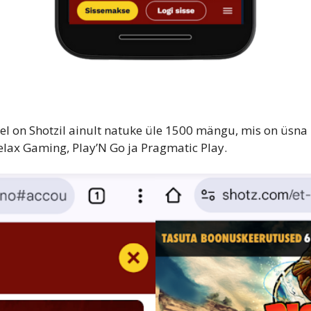
el on Shotzil ainult natuke üle 1500 mängu, mis on üsna 
lax Gaming, Play’N Go ja Pragmatic Play.