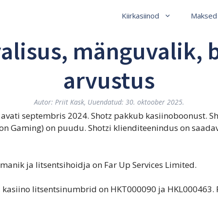
Kiirkasiinod
Maksed
valisus, mänguvalik,
arvustus
Autor:
Priit Kask
, Uuendatud: 30. oktoober 2025.
tz avati septembris 2024. Shotz pakkub kasiinoboonust. S
ion Gaming) on puudu. Shotzi klienditeenindus on saad
manik ja litsentsihoidja on Far Up Services Limited.
A, kasiino litsentsinumbrid on HKT000090 ja HKL000463. 