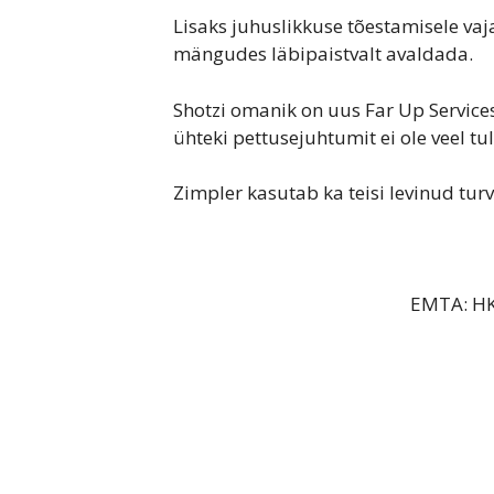
Lisaks juhuslikkuse tõestamisele va
mängudes läbipaistvalt avaldada.
Shotzi omanik on uus Far Up Services 
ühteki pettusejuhtumit ei ole veel tu
Zimpler kasutab ka teisi levinud tur
EMTA: HKT